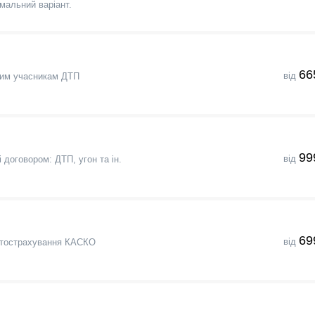
мальний варіант.
66
від
шим учасникам ДТП
99
від
 договором: ДТП, угон та ін.
69
від
втострахування КАСКО