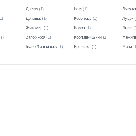
)
Дніпро
(
1
)
Ічня
(
1
)
Луганс
1
)
Донецьк
(
1
)
Козелець
(
1
)
Луцьк
(
Житомир
(
1
)
Короп
(
1
)
Львів
(
(
1
)
Запоріжжя
(
1
)
Кропивницький
(
1
)
Межигі
Івано-Франківськ
(
1
)
Крюківка
(
1
)
Мена
(