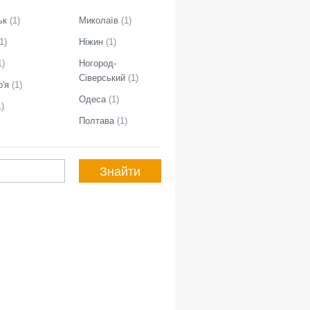
ьк
(
1
)
Миколаїв
(
1
)
1
)
Ніжин
(
1
)
1
)
Ногород-
Сіверський
(
1
)
р'я
(
1
)
Одеса
(
1
)
1
)
Полтава
(
1
)
Знайти