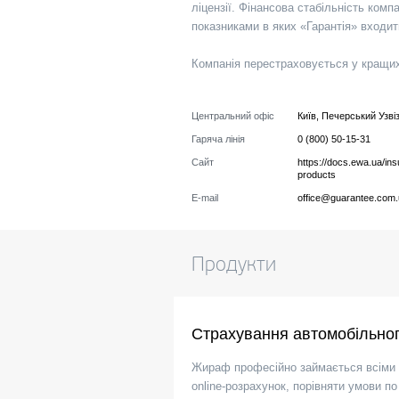
ліцензії. Фінансова стабільність ком
показниками в яких «Гарантія» входит
Компанія перестраховується у кращих 
Центральний офіс
Київ
,
Печерський Узвіз
Гаряча лінія
0 (800) 50-15-31
Сайт
https://docs.ewa.ua/in
products
E-mail
office@guarantee.com
Продукти
Страхування автомобільног
Жираф професійно займається всіми 
online-розрахунок, порівняти умови 