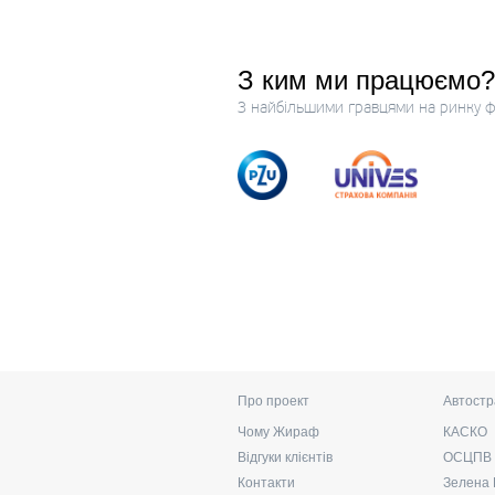
З ким ми працюємо?
З найбільшими гравцями на ринку ф
Про проект
Автостр
Чому Жираф
КАСКО
Відгуки клієнтів
ОСЦПВ
Контакти
Зелена 