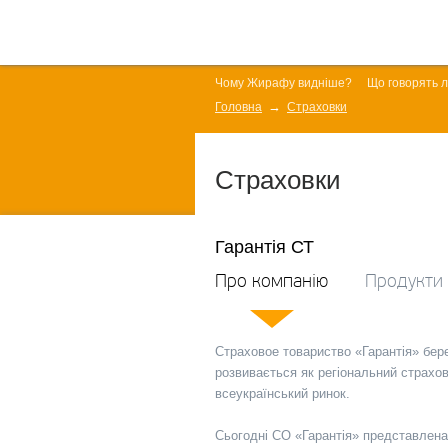
Чому Жирафу видніше?
Що говорять 
Головна
Страховки
Страховки
Гарантія СТ
Про компанію
Продукти
Страховое товариство «Гарантія» берес
розвивається як регіональний страхов
всеукраїнський ринок.
Сьогодні СО «Гарантія» представлена 