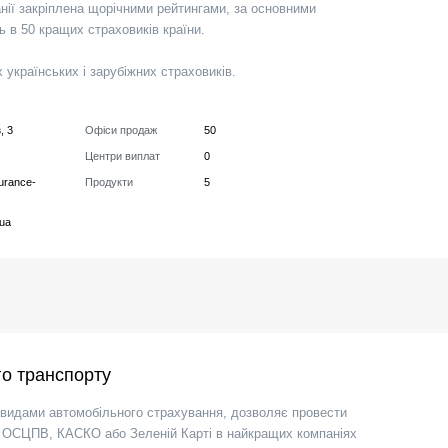
панії закріплена щорічними рейтингами, за основними
ь в 50 кращих страховиків країни.
українських і зарубіжних страховиків.
, 3
Офіси продаж
50
Центри виплат
0
surance-
Продукти
5
.ua
о транспорту
видами автомобільного страхування, дозволяє провести
по ОСЦПВ, КАСКО або Зеленій Карті в найкращих компаніях