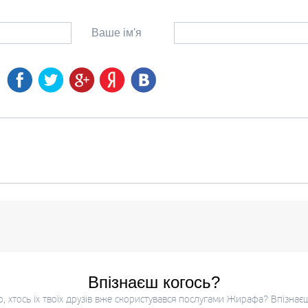
Ваше ім'я
Впізнаєш когось?
 хтось іх твоїх друзів вже скористувався послугами Жирафа? Впізнає