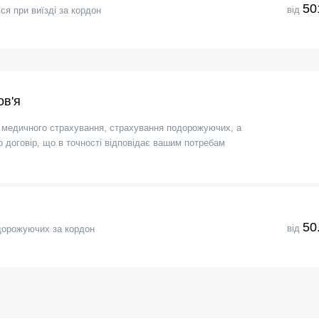
50
від
я при виїзді за кордон
ов'я
 медичного страхування, страхування подорожуючих, а
договір, що в точності відповідає вашим потребам
50
від
дорожуючих за кордон