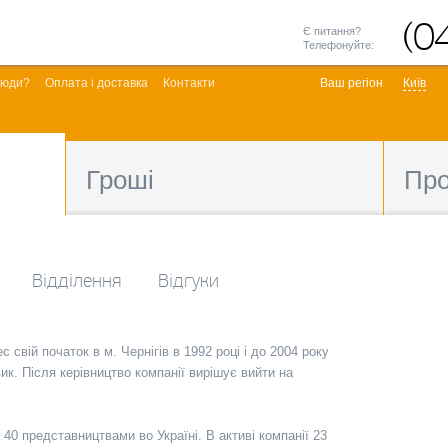
(0
Є питання?
Телефонуйте:
люди?
Оплата і доставка
Контакти
Ваш регіон
Київ
Гроші
Пр
Відділення
Відгуки
 свій початок в м. Чернігів в 1992 році і до 2004 року
ик. Після керівництво компанії вирішує вийти на
40 представництвами во Україні. В активі компанії 23