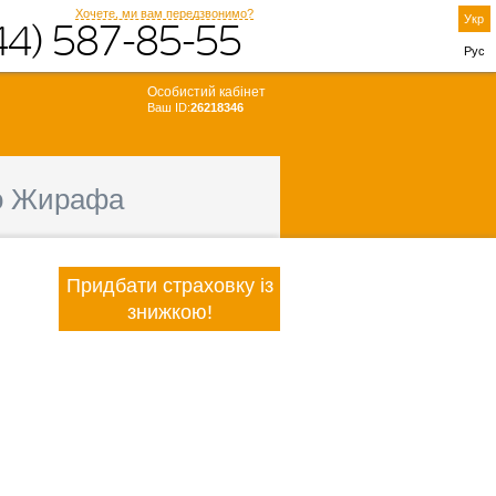
Хочете, ми вам передзвонимо?
Укр
44) 587-85-55
Рус
Особистий кабінет
Ваш ID:
26218346
о Жирафа
Придбати страховку із
знижкою!