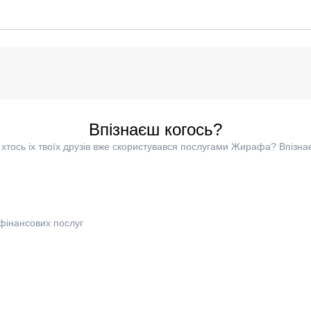
Впізнаєш когось?
хтось іх твоїх друзів вже скористувався послугами Жирафа? Впізна
фінансових послуг