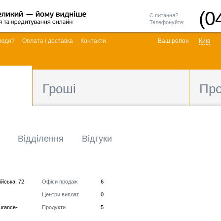
(0
Є питання?
Телефонуйте:
люди?
Оплата і доставка
Контакти
Ваш регіон
Київ
Гроші
Пр
Відділення
Відгуки
ійська, 72
Офіси продаж
6
Центри виплат
0
surance-
Продукти
5