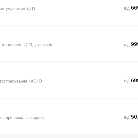
66
від
шим учасникам ДТП
99
від
 договором: ДТП, угон та ін.
69
від
втострахування КАСКО
50
від
я при виїзді за кордон