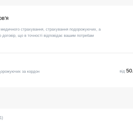
ов'я
 медичного страхування, страхування подорожуючих, а
договір, що в точності відповідає вашим потребам
50
від
дорожуючих за кордон
1
)