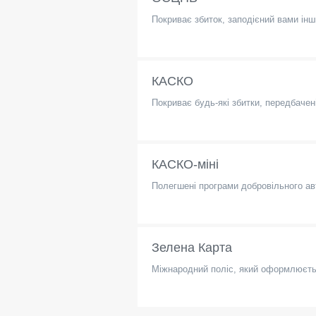
Покриває збиток, заподієний вами ін
КАСКО
Покриває будь-які збитки, передбачені
КАСКО-міні
Полегшені програми добровільного а
Зелена Карта
Міжнародний поліс, який оформлюєтьс