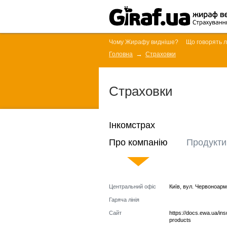
Чому Жирафу видніше?
Що говорять 
Головна
Страховки
Страховки
Інкомстрах
Про компанію
Продукти
Центральний офіс
Київ
,
вул. Червоноарм
Гаряча лінія
Сайт
https://docs.ewa.ua/in
products