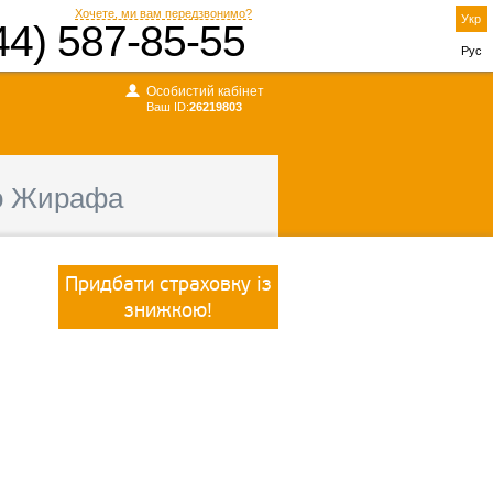
Хочете, ми вам передзвонимо?
Укр
44) 587-85-55
Рус
Особистий кабінет
Ваш ID:
26219803
о Жирафа
Придбати страховку із
знижкою!