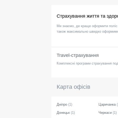
Страхування життя та здор
Ми знаємо, де краще оформити поліс
також максимально швидко оформимо 
Travel-страхування
Комплексні програми страхування по
Карта офісів
Дніпро
(
1
)
Царичанка
(
Донецьк
(
1
)
Черкаси
(
1
)