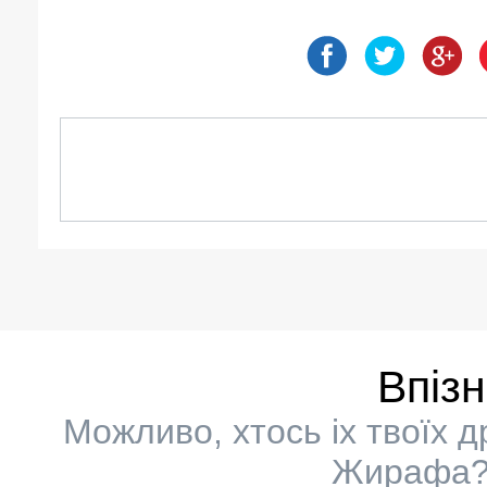
Впіз
Можливо, хтось іх твоїх 
Жирафа? 