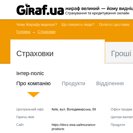
Чому Жирафу видніше?
Що говорять люди?
Оплата і доставка
Головна
Страховки
Страховки
Гроші
Інтер-поліс
Про компанію
Продукти
Відділення
Центральний офіс
Київ
,
вул. Володимирська, 69
Офіси продаж
Гаряча лінія
Центри виплат
Сайт
https://docs.ewa.ua/insurance-
Продукти
products