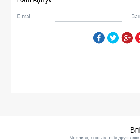
Ваш відгук
E-mail
Ваш
Вп
Можливо, хтось іх твоїх друзів в