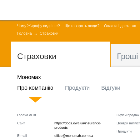
Чому Жирафу видніше?
Що говорять люди?
Оплата і доставка
Головна
Страховки
Страховки
Гроші
Мономах
Про компанію
Продукти
Відгуки
Гаряча лінія
Офіси продаж
Сайт
https://docs.ewa.ua/insurance-
Центри виплат
products
Продукти
E-mail
office@monomah.com.ua