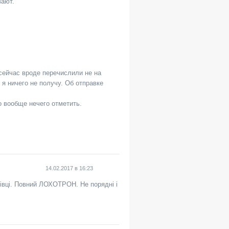
вают.
 сейчас вроде перечислили не на
 я ничего не получу. Об отправке
о вообще нечего отметить.
14.02.2017
в
16:23
рнівці. Повний ЛОХОТРОН. Не порядні і