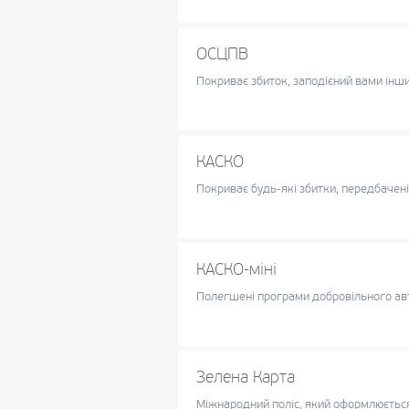
ОСЦПВ
Покриває збиток, заподієний вами ін
КАСКО
Покриває будь-які збитки, передбачені 
КАСКО-міні
Полегшені програми добровільного а
Зелена Карта
Міжнародний поліс, який оформлюється