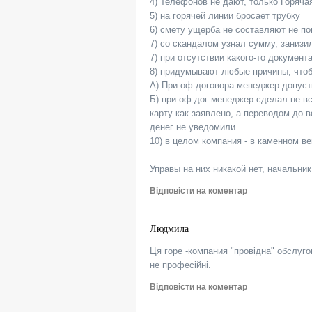
4) Телефонов не дают, только Горяча
5) на горячей линии бросает трубку
6) смету ущерба не составляют не по
7) со скандалом узнал сумму, занизи
7) при отсутствии какого-то документ
8) придумывают любые причины, чтоб
А) При оф.договора менеджер допуст
Б) при оф.дог менеджер сделал не вс
карту как заявлено, а переводом до в
денег не уведомили.
10) в целом компания - в каменном в
Управы на них никакой нет, начальни
Відповісти на коментар
Людмила
Ця горе -компания "провідна" обслуго
не професійні.
Відповісти на коментар