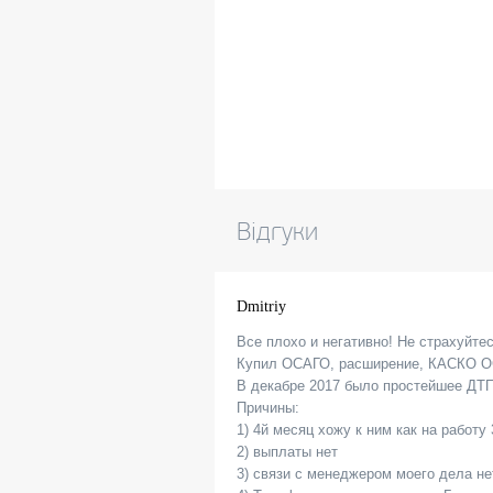
Відгуки
Dmitriy
Все плохо и негативно! Не страхуйте
Купил ОСАГО, расширение, КАСКО ОСА
В декабре 2017 было простейшее ДТП 
Причины:
1) 4й месяц хожу к ним как на работу
2) выплаты нет
3) связи с менеджером моего дела не