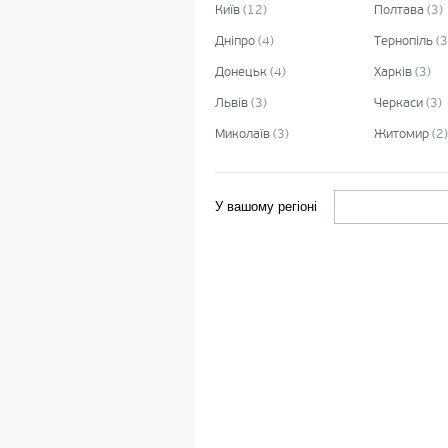
Київ
(
12
)
Полтава
(
3
)
Дніпро
(
4
)
Тернопіль
(
3
Донецьк
(
4
)
Харків
(
3
)
Львів
(
3
)
Черкаси
(
3
)
Миколаїв
(
3
)
Житомир
(
2
)
У вашому регіоні