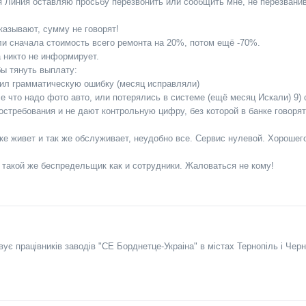
я Линия оставляю просьбу перезвонить или сообщить мне, не перезвани
казывают, сумму не говорят!
ли сначала стоимость всего ремонта на 20%, потом ещё -70%.
а никто не информирует.
ы тянуть выплату:
ил грамматическую ошибку (месяц исправляли)
е что надо фото авто, или потерялись в системе (ещё месяц Искали) 9)
остребования и не дают контрольную цифру, без которой в банке говорят
еке живет и так же обслуживает, неудобно все. Сервис нулевой. Хорошег
к такой же беспредельщик как и сотрудники. Жаловаться не кому!
вує працівників заводів "СЕ Борднетце-Украіна" в містах Тернопіль і Че