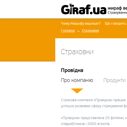
Чому Жирафу видніше?
Що говорять
Головна
Страховки
Страховки
Провідна
Про компанію
Продукти
Страхова компанія «Провідна» працює 
успішно розвиває сферу страхування фі
«Провідна» представлена 25 філіями, м
співробітників і 2000 агентів.