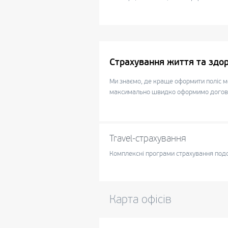
Страхування життя та здор
Ми знаємо, де краще оформити поліс м
максимально швидко оформимо договір
Travel-страхування
Комплексні програми страхування под
Карта офісів