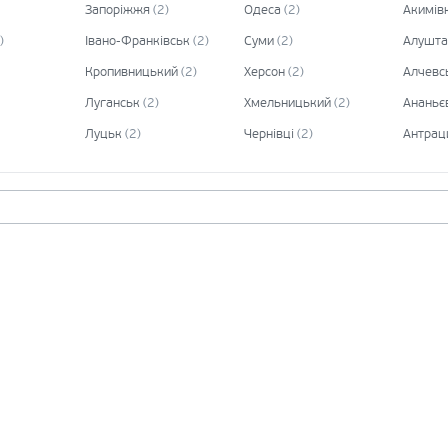
Запоріжжя
(
2
)
Одеса
(
2
)
Акимів
)
Івано-Франківськ
(
2
)
Суми
(
2
)
Алушта
Кропивницький
(
2
)
Херсон
(
2
)
Алчевс
Луганськ
(
2
)
Хмельницький
(
2
)
Ананьє
Луцьк
(
2
)
Чернівці
(
2
)
Антрац