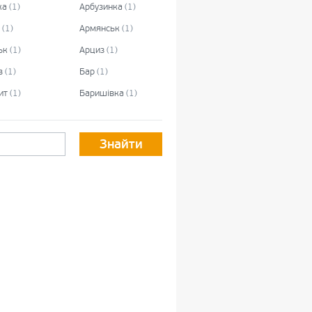
ка
(
1
)
Арбузинка
(
1
)
(
1
)
Армянськ
(
1
)
ьк
(
1
)
Арциз
(
1
)
в
(
1
)
Бар
(
1
)
ит
(
1
)
Баришівка
(
1
)
Знайти