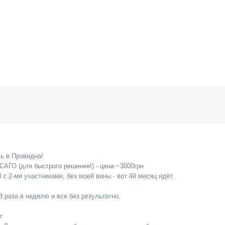
сь в Провидна!
ГО (для быстрого решения!) - цена ~3000грн
с 2-мя участниками, без моей вины - вот 4й месяц идёт.
 3 раза в неделю и все без результатно.
т