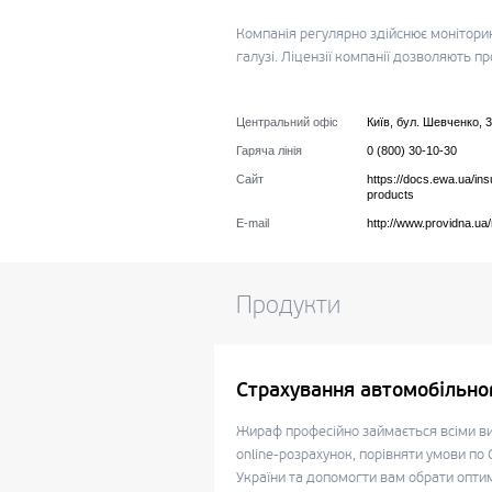
Компанія регулярно здійснює моніторинг
галузі. Ліцензії компанії дозволяють п
Центральний офіс
Київ
,
бул. Шевченко, 3
Гаряча лінія
0 (800) 30-10-30
Сайт
https://docs.ewa.ua/in
products
E-mail
http://www.providna.ua/
Продукти
Страхування автомобільно
Жираф професійно займається всіми в
online-розрахунок, порівняти умови п
України та допомогти вам обрати опти