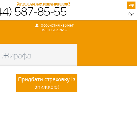
Хочете, ми вам передзвонимо?
Укр
44) 587-85-55
Рус
Особистий кабінет
Ваш ID:
26219252
 Жирафа
Придбати страховку із
знижкою!