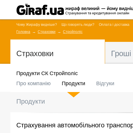
Чому Жирафу видніше?
Що говорять люди?
Оплата і доставка
Головна
Страховки
Стройполіс
Страховки
Гроші
Продукти СК Стройполіс
Про компанію
Продукти
Відгуки
Продукти
Страхування автомобільного транспо