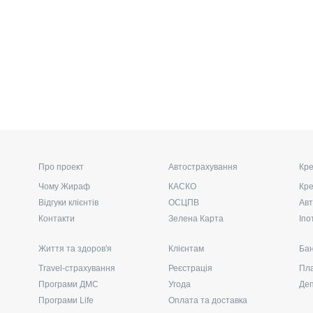
Про проект
Автострахування
Кре
Чому Жираф
КАСКО
Кре
Відгуки клієнтів
ОСЦПВ
Авт
Контакти
Зелена Карта
Іпо
Життя та здоров'я
Клієнтам
Бан
Travel-страхування
Реєстрація
Пла
Програми ДМС
Угода
Де
Програми Life
Оплата та доставка