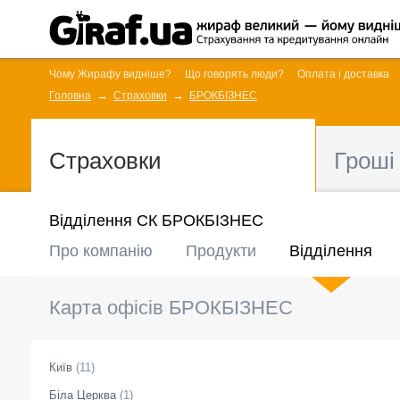
Чому Жирафу видніше?
Що говорять люди?
Оплата і доставка
Головна
Страховки
БРОКБІЗНЕС
Страховки
Гроші
Відділення СК БРОКБІЗНЕС
Про компанію
Продукти
Відділення
Карта офісів
БРОКБІЗНЕС
Київ
(
11
)
Біла Церква
(
1
)