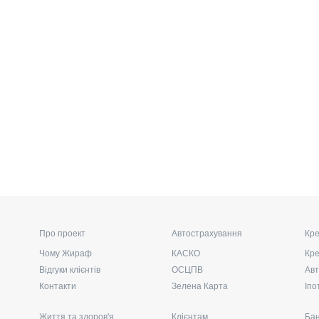
Про проект
Автострахування
Кре
Чому Жираф
КАСКО
Кре
Відгуки клієнтів
ОСЦПВ
Авт
Контакти
Зелена Карта
Іпо
Життя та здоров'я
Клієнтам
Бан