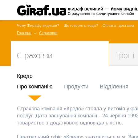
Чому Жирафу видніше?
Що говорять люди?
Оплата і доставка
Головна
Страховки
Страховки
Гроші
Кредо
Про компанію
Продукти
Відділення
Страхова компанія «Кредо» стояла у витоків укра
послуг. Дата заснування компанії - 24 червня 1992
товариство з додатковою відповідальністю.
Центральний офіс «Кредо» знаходиться в м. Запо