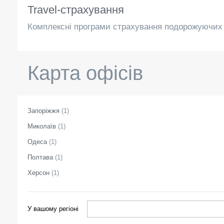
Travel-страхування
Комплексні програми страхування подорожуючих 
Карта офісів
Запоріжжя
(
1
)
Миколаїв
(
1
)
Одеса
(
1
)
Полтава
(
1
)
Херсон
(
1
)
У вашому регіоні