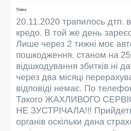
Уляна
20.11.2020 трапилось дтп. 
кредо. В той же день зареє
Лише через 2 тижні моє авт
пошкодження. станом на 25.
відшкодування збитків ні д
через два місяці перерахув
відповіді немає. По телефо
Такого ЖАХЛИВОГО СЕРВІ
НЕ ЗУСТРІЧАЛА!!! Прийдет
органів оскільки дана стра