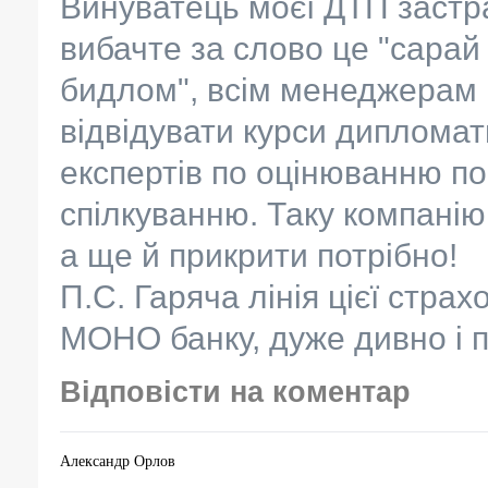
Винуватець моєї ДТП застра
вибачте за слово це "сарай
бидлом", всім менеджерам ц
відвідувати курси дипломат
експертів по оцінюванню п
спілкуванню. Таку компані
а ще й прикрити потрібно!
П.С. Гаряча лінія цієї страх
МОНО банку, дуже дивно і п
Відповісти на коментар
Александр Орлов