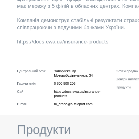
має мережу з 5 філій в обласних центрах. Компан
Компанія демонструє стабільні результати страхо
співпрацюючи з ведучими банками України.
https://docs.ewa.ua/insurance-products
Центральний офіс
Запоріжжя
,
пр.
Офіси продаж
Моторобудівельників, 34
Центри виплат
Гаряча лінія
0 800 500 206
Продукти
Сайт
https://docs.ewa.ua/insurance-
products
E-mail
m_credo@a-teleport.com
Продукти