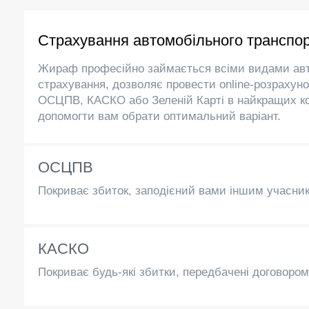
Страхування автомобільного транспо
Жираф професійно займається всіми видами ав
страхування, дозволяє провести online-розрахуно
ОСЦПВ, КАСКО або Зеленій Карті в найкращих ко
допомогти вам обрати оптимальний варіант.
ОСЦПВ
Покриває збиток, заподієний вами іншим учасни
КАСКО
Покриває будь-які збитки, передбачені договором: