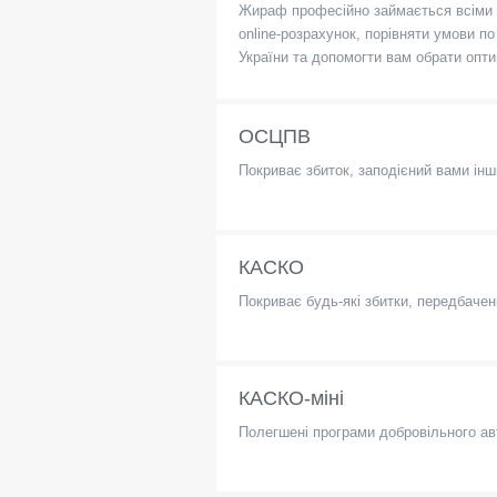
Жираф професійно займається всіми 
online-розрахунок, порівняти умови 
України та допомогти вам обрати опти
ОСЦПВ
Покриває збиток, заподієний вами ін
КАСКО
Покриває будь-які збитки, передбачені
КАСКО-міні
Полегшені програми добровільного а