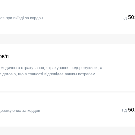
50
від
я при виїзді за кордон
ов'я
 медичного страхування, страхування подорожуючих, а
договір, що в точності відповідає вашим потребам
50
від
дорожуючих за кордон