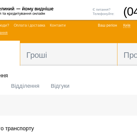
(0
Є питання?
Телефонуйте:
люди?
Оплата і доставка
Контакти
Ваш регіон
Київ
ання
Гроші
Пр
ння
Відділення
Відгуки
о транспорту