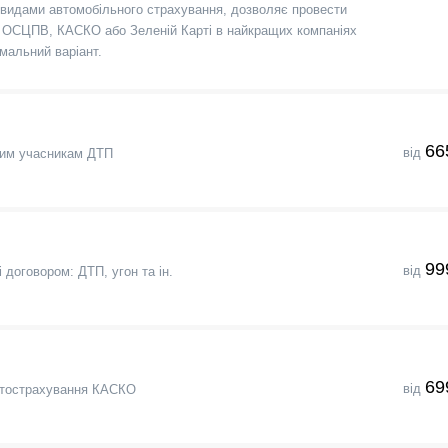
видами автомобільного страхування, дозволяє провести
по ОСЦПВ, КАСКО або Зеленій Карті в найкращих компаніях
мальний варіант.
66
від
шим учасникам ДТП
99
від
 договором: ДТП, угон та ін.
69
від
втострахування КАСКО