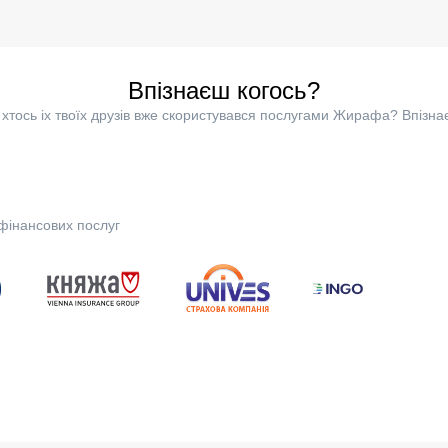
Впізнаєш когось?
хтось іх твоїх друзів вже скористувався послугами Жирафа? Впізна
фінансових послуг