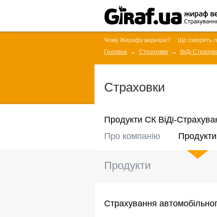
Чому Жирафу видніше?
Що говорять 
Головна
Страховки
ВіДі-Страхув
Страховки
Продукти СК ВіДі-Страхува
Про компанію
Продукти
Продукти
Страхування автомобільног