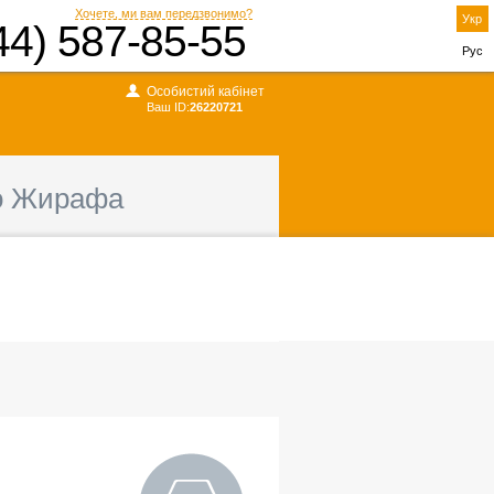
Хочете, ми вам передзвонимо?
Укр
44) 587-85-55
Рус
Особистий кабінет
Ваш ID:
26220721
о Жирафа